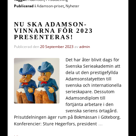
Publicerad i
Adamson-priset
,
Nyheter
NU SKA ADAMSON-
VINNARNA FÖR 2023
PRESENTERAS!
Publicerad den
20 September 2023
av
admin
Det har åter blivit dags för
Svenska Serieakademin att
dela ut den prestigefyllda
Adamsonstatyetten till
svenska och internationella
serieskapare. Dessutom
Adamsondiplom till
förtjänta arbetare i den
svenska seriens örtagård.
Prisutdelningen äger rum på Bokmässan i Göteborg.
…
Konferencier: Sture Hegerfors, president