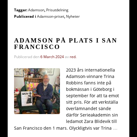
Taggar:
Adamson
,
Prisutdelning
Publicerad i
Adamson-priset
,
Nyheter
ADAMSON PÅ PLATS I SAN
FRANCISCO
Publicerad den
6 March 2024
av
red.
2023 års internationella
Adamson-vinnare Trina
Robbins fanns inte på
bokmässan i Göteborg i
september för att ta emot
sitt pris. För att verkställa
överlämnandet sände
därför Serieakademin sin
ledamot Zara Blidevik till
…
San Francisco den 1 mars. Olyckligtvis var Trina