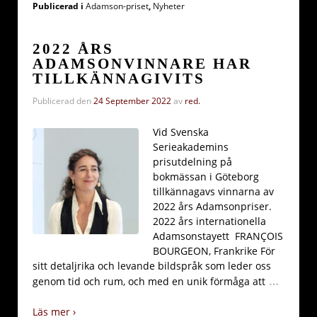
Publicerad i
Adamson-priset
,
Nyheter
2022 ÅRS
ADAMSONVINNARE HAR
TILLKÄNNAGIVITS
Publicerad den
24 September 2022
av
red.
Vid Svenska
Serieakademins
prisutdelning på
bokmässan i Göteborg
tillkännagavs vinnarna av
2022 års Adamsonpriser.
2022 års internationella
Adamsonstayett FRANÇOIS
BOURGEON, Frankrike För
sitt detaljrika och levande bildspråk som leder oss
…
genom tid och rum, och med en unik förmåga att
Läs mer ›