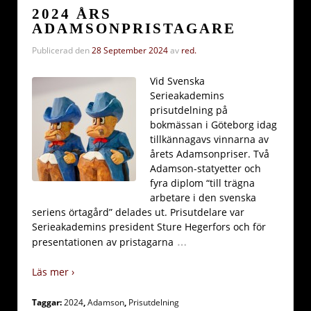
2024 ÅRS
ADAMSONPRISTAGARE
Publicerad den
28 September 2024
av
red.
Vid Svenska
Serieakademins
prisutdelning på
bokmässan i Göteborg idag
tillkännagavs vinnarna av
årets Adamsonpriser. Två
Adamson-statyetter och
fyra diplom “till trägna
arbetare i den svenska
seriens örtagård” delades ut. Prisutdelare var
Serieakademins president Sture Hegerfors och för
…
presentationen av pristagarna
Läs mer ›
Taggar:
2024
,
Adamson
,
Prisutdelning