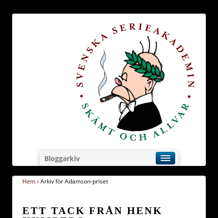
Bloggarkiv
Hem
›
Arkiv för Adamson-priset
ETT TACK FRÅN HENK