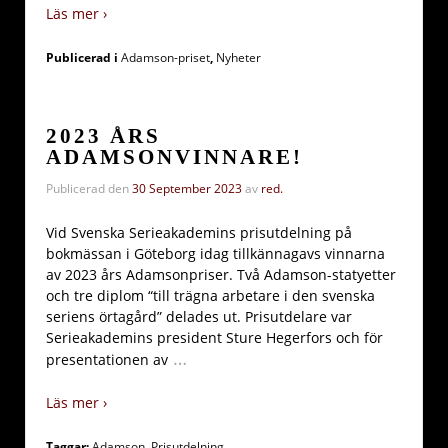
Läs mer ›
Publicerad i
Adamson-priset
,
Nyheter
2023 ÅRS
ADAMSONVINNARE!
Publicerad den
30 September 2023
av
red.
Vid Svenska Serieakademins prisutdelning på
bokmässan i Göteborg idag tillkännagavs vinnarna
av 2023 års Adamsonpriser. Två Adamson-statyetter
och tre diplom “till trägna arbetare i den svenska
seriens örtagård” delades ut. Prisutdelare var
Serieakademins president Sture Hegerfors och för
…
presentationen av
Läs mer ›
Taggar:
Adamson
,
Prisutdelning