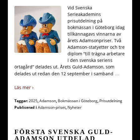
Vid Svenska
Serieakademins
prisutdelning på
bokmässan i Göteborg idag
tillkännagavs vinnarna av
årets Adamsonpriser. Två
Adamson-statyetter och tre
diplom “till trägna arbetare
i den svenska seriens
örtagård” delades ut. Årets Guld-Adamson, som
…
delades ut redan den 12 september i samband
Läs mer ›
Taggar:
2025
,
Adamson
,
Bokmässan i Göteborg
,
Prisutdelning
Publicerad i
Adamson-priset
,
Nyheter
FÖRSTA SVENSKA GULD-
ADAMSON UTDELAD