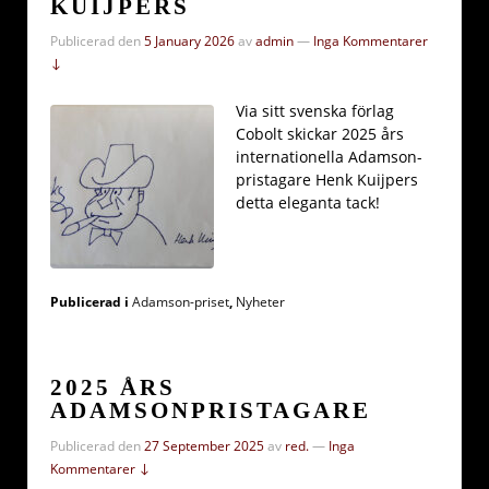
KUIJPERS
Publicerad den
5 January 2026
av
admin
—
Inga Kommentarer
↓
Via sitt svenska förlag
Cobolt skickar 2025 års
internationella Adamson-
pristagare Henk Kuijpers
detta eleganta tack!
Publicerad i
Adamson-priset
,
Nyheter
2025 ÅRS
ADAMSONPRISTAGARE
Publicerad den
27 September 2025
av
red.
—
Inga
Kommentarer ↓