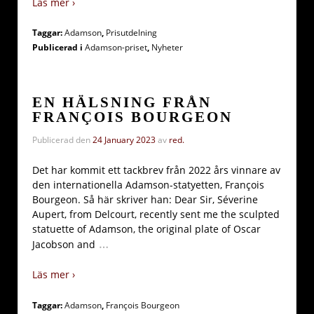
Läs mer ›
Taggar:
Adamson
,
Prisutdelning
Publicerad i
Adamson-priset
,
Nyheter
EN HÄLSNING FRÅN
FRANÇOIS BOURGEON
Publicerad den
24 January 2023
av
red.
Det har kommit ett tackbrev från 2022 års vinnare av
den internationella Adamson-statyetten, François
Bourgeon. Så här skriver han: Dear Sir, Séverine
Aupert, from Delcourt, recently sent me the sculpted
statuette of Adamson, the original plate of Oscar
…
Jacobson and
Läs mer ›
Taggar:
Adamson
,
François Bourgeon