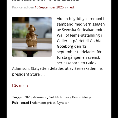
Publicerad den
16 September 2025
av
red.
Vid en högtidlig ceremoni i
samband med vernissagen
av Svenska Serieakademins
Wall of Fame-utställning i
Galleriet på Hotell Gothia i
Göteborg den 12
september tilldelades för
första gången en svensk
serieskapare en Guld-
Adamson. Statyetten delades ut av Serieakademins
…
president Sture
Läs mer ›
Taggar:
2025
,
Adamson
,
Guld-Adamson
,
Prisutdelning
Publicerad i
Adamson-priset
,
Nyheter