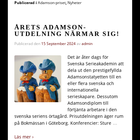
Publicerad i
Adamson-priset
,
Nyheter
ÅRETS ADAMSON-
UTDELNING NÄRMAR SIG!
Publicerad den
15 September 2024
av
admin
Det är åter dags för
Svenska Serieakademin att
dela ut den prestigefyllda
Adamsonstatyetten till en
eller flera svenska och
internationella
serieskapare. Dessutom
Adamsondiplom till
förtjänta arbetare i den
svenska seriens örtagård. Prisutdelningen äger rum
…
på Bokmässan i Göteborg. Konferencier: Sture
Läs mer ›