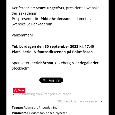
Konferencier:
Sture Hegerfors
, president i Svenska
Serieakademin
Prispresentatör:
Pidde Andersson
, ledamot av
Svenska Serieakademin
Välkommen!
Tid: Lördagen den 30 september 2023 kl. 17:40
Plats: Serie- & fantastikscenen
på Bokmässan
Sponsorer:
Seriehörnan
, Göteborg &
Seriegalleriet
,
Stockholm
Save
‹
En hälsning från François Bourgeon
2023 års Adamsonvinnare!
›
Taggar:
Adamson
,
Prisutdelning
Publicerad i
Adamson-priset
,
Nyheter