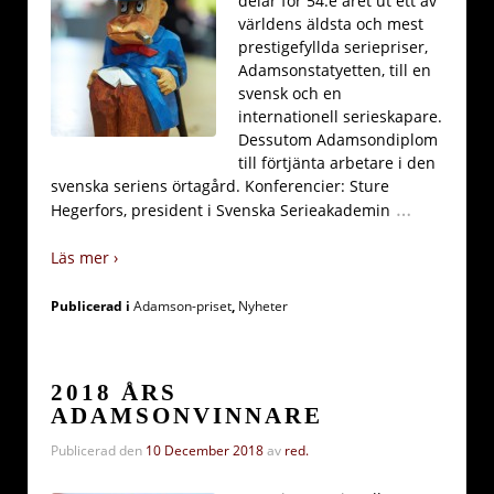
delar för 54:e året ut ett av
världens äldsta och mest
prestigefyllda seriepriser,
Adamsonstatyetten, till en
svensk och en
internationell serieskapare.
Dessutom Adamsondiplom
till förtjänta arbetare i den
svenska seriens örtagård. Konferencier: Sture
…
Hegerfors, president i Svenska Serieakademin
Läs mer ›
Publicerad i
Adamson-priset
,
Nyheter
2018 ÅRS
ADAMSONVINNARE
Publicerad den
10 December 2018
av
red.