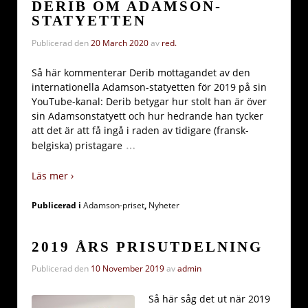
DERIB OM ADAMSON-
STATYETTEN
Publicerad den
20 March 2020
av
red.
Så här kommenterar Derib mottagandet av den
internationella Adamson-statyetten för 2019 på sin
YouTube-kanal: Derib betygar hur stolt han är över
sin Adamsonstatyett och hur hedrande han tycker
att det är att få ingå i raden av tidigare (fransk-
…
belgiska) pristagare
Läs mer ›
Publicerad i
Adamson-priset
,
Nyheter
2019 ÅRS PRISUTDELNING
Publicerad den
10 November 2019
av
admin
Så här såg det ut när 2019