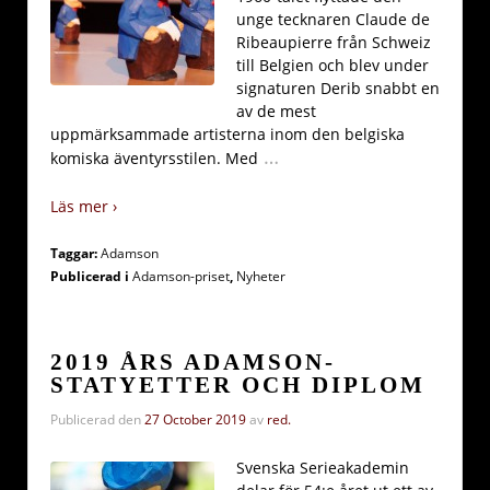
unge tecknaren Claude de
Ribeaupierre från Schweiz
till Belgien och blev under
signaturen Derib snabbt en
av de mest
uppmärksammade artisterna inom den belgiska
…
komiska äventyrsstilen. Med
Läs mer ›
Taggar:
Adamson
Publicerad i
Adamson-priset
,
Nyheter
2019 ÅRS ADAMSON-
STATYETTER OCH DIPLOM
Publicerad den
27 October 2019
av
red.
Svenska Serieakademin