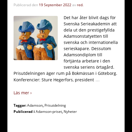
Publicerad den
19 September 2022
av
red.
Det har åter blivit dags för
Svenska Serieakademin att
dela ut den prestigefyllda
Adamsonstatyetten till
svenska och internationella
serieskapare. Dessutom
Adamsondiplom till
förtjänta arbetare i den
svenska seriens örtagård.
Prisutdelningen äger rum på Bokmässan i Göteborg.
…
Konferencier: Sture Hegerfors, president
Läs mer ›
Taggar:
Adamson
,
Prisutdelning
Publicerad i
Adamson-priset
,
Nyheter