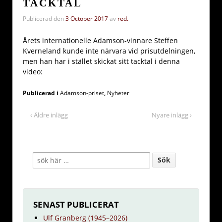
TACKTAL
Publicerad den
3 October 2017
av
red.
Årets internationelle Adamson-vinnare Steffen
Kverneland kunde inte närvara vid prisutdelningen,
men han har i stället skickat sitt tacktal i denna
video:
Publicerad i
Adamson-priset
,
Nyheter
‹ Äldre inlägg
Nyare inlägg ›
SENAST PUBLICERAT
Ulf Granberg (1945–2026)