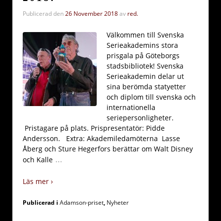
Publicerad den
26 November 2018
av
red.
Välkommen till Svenska
Serieakademins stora
prisgala på Göteborgs
stadsbibliotek! Svenska
Serieakademin delar ut
sina berömda statyetter
och diplom till svenska och
internationella
seriepersonligheter.
Pristagare på plats. Prispresentatör: Pidde
Andersson. Extra: Akademiledamöterna Lasse
Åberg och Sture Hegerfors berättar om Walt Disney
…
och Kalle
Läs mer ›
Publicerad i
Adamson-priset
,
Nyheter