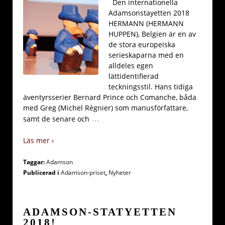
Den internationella
Adamsonstayetten 2018
HERMANN (HERMANN
HUPPEN), Belgien är en av
de stora europeiska
serieskaparna med en
alldeles egen
lättidentifierad
teckningsstil. Hans tidiga
äventyrsserier Bernard Prince och Comanche, båda
med Greg (Michel Régnier) som manusförfattare,
…
samt de senare och
Läs mer ›
Taggar:
Adamson
Publicerad i
Adamson-priset
,
Nyheter
ADAMSON-STATYETTEN
2018!