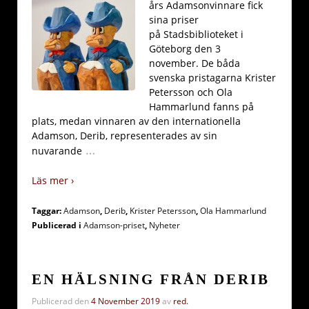
års Adamsonvinnare fick
sina priser
på Stadsbiblioteket i
Göteborg den 3
november. De båda
svenska pristagarna Krister
Petersson och Ola
Hammarlund fanns på
plats, medan vinnaren av den internationella
Adamson, Derib, representerades av sin
…
nuvarande
Läs mer ›
Taggar:
Adamson
,
Derib
,
Krister Petersson
,
Ola Hammarlund
Publicerad i
Adamson-priset
,
Nyheter
EN HÄLSNING FRÅN DERIB
Publicerad den
4 November 2019
av
red.