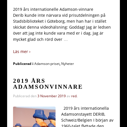
2019 års internationelle Adamson-vinnare
Derib kunde inte närvara vid prisutdelningen på
Stadsbiblioteket i Göteborg, men han har i stället
skickat denna videohälsning: Goddag! Jag är ledsen
över att jag inte kunde vara med er i dag. Jag är
…
mycket glad och rörd över
Läs mer ›
Publicerad i
Adamson-priset
,
Nyheter
2019 ÅRS
ADAMSONVINNARE
Publicerad den
3 November 2019
av
red.
2019 års internationella
Adamsonstayett DERIB,
Schweiz/Belgien I början av
1960-talet flyttade den