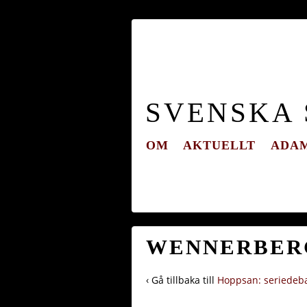
SVENSKA
OM
AKTUELLT
ADAM
WENNERBERG
‹ Gå tillbaka till
Hoppsan: seriedeba