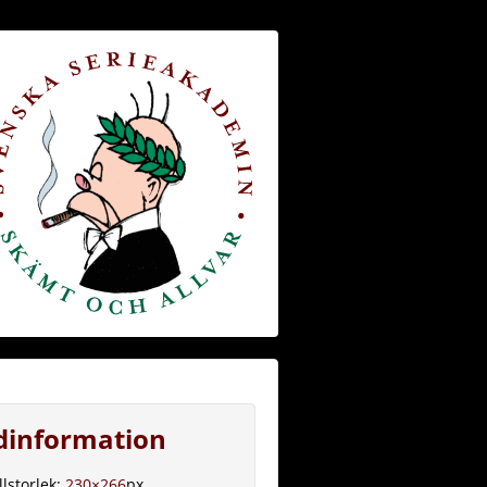
ldinformation
llstorlek:
230×266
px