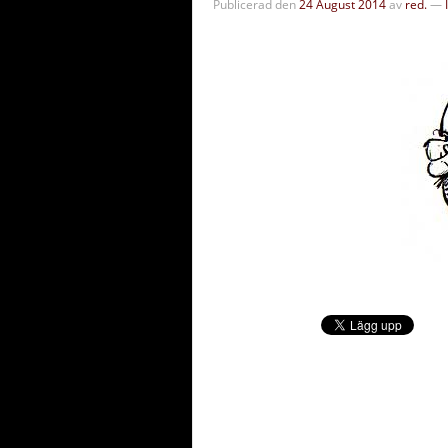
Publicerad den
24 August 2014
av
red.
—