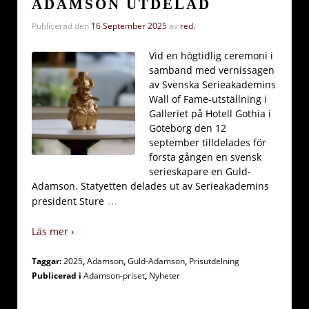
ADAMSON UTDELAD
Publicerad den
16 September 2025
av
red.
Vid en högtidlig ceremoni i
samband med vernissagen
av Svenska Serieakademins
Wall of Fame-utställning i
Galleriet på Hotell Gothia i
Göteborg den 12
september tilldelades för
första gången en svensk
serieskapare en Guld-
Adamson. Statyetten delades ut av Serieakademins
…
president Sture
Läs mer ›
Taggar:
2025
,
Adamson
,
Guld-Adamson
,
Prisutdelning
Publicerad i
Adamson-priset
,
Nyheter