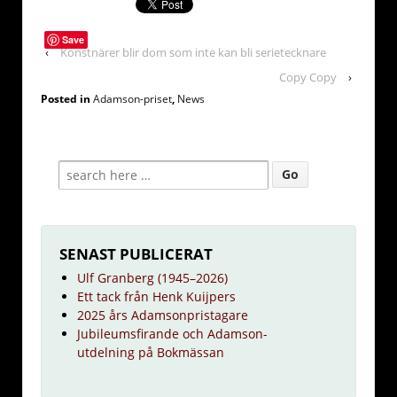
Save
‹
Konstnärer blir dom som inte kan bli serietecknare
Copy Copy
›
Posted in
Adamson-priset
,
News
SENAST PUBLICERAT
Ulf Granberg (1945–2026)
Ett tack från Henk Kuijpers
2025 års Adamsonpristagare
Jubileumsfirande och Adamson-
utdelning på Bokmässan