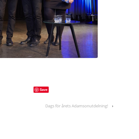
Save
Dags för årets Adamsonutdelning!
›