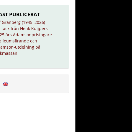
AST PUBLICERAT
f Granberg (1945–2026)
t tack från Henk Kuijpers
25 års Adamsonpristagare
bileumsfirande och
amson-utdelning på
kmässan