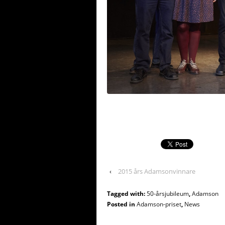
‹
2015 års Adamsonvinnare
Tagged with:
50-årsjubileum
,
Adamson
Posted in
Adamson-priset
,
News