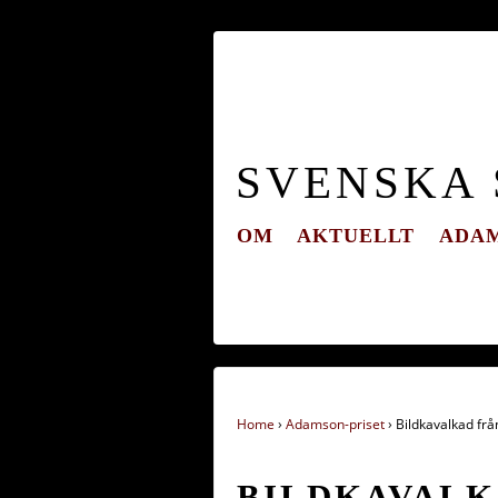
SVENSKA
OM
AKTUELLT
ADAM
Home
›
Adamson-priset
›
Bildkavalkad frå
BILDKAVALK