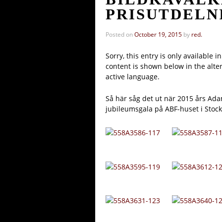
PRISUTDELN
Posted on
October 19, 2015
by
red.
Sorry, this entry is only available i
content is shown below in the alter
active language.
Så här såg det ut när 2015 års Ada
jubileumsgala på ABF-huset i Stoc