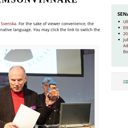
SEN
Ul
n
Svenska
. For the sake of viewer convenience, the
Et
native language. You may click the link to switch the
20
Ju
Ad
Bo