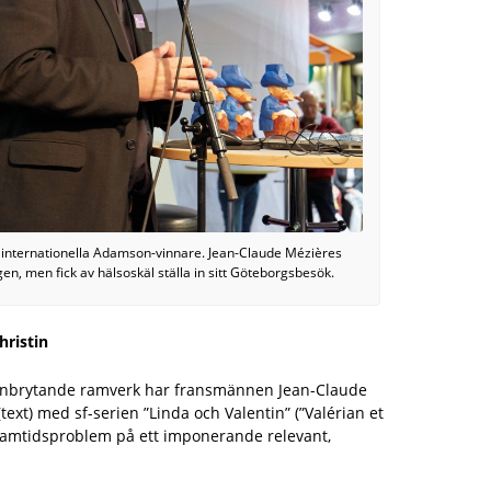
 internationella Adamson-vinnare. Jean-Claude Mézières
gen, men fick av hälsoskäl ställa in sitt Göteborgsbesök.
hristin
t banbrytande ramverk har fransmännen Jean-Claude
(text) med sf-serien ”Linda och Valentin” (”Valérian et
t samtidsproblem på ett imponerande relevant,