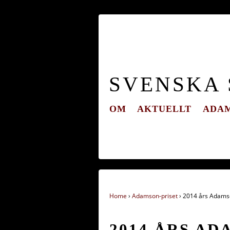
SVENSKA
OM
AKTUELLT
ADAM
Home
›
Adamson-priset
›
2014 års Adams
2014 ÅRS A