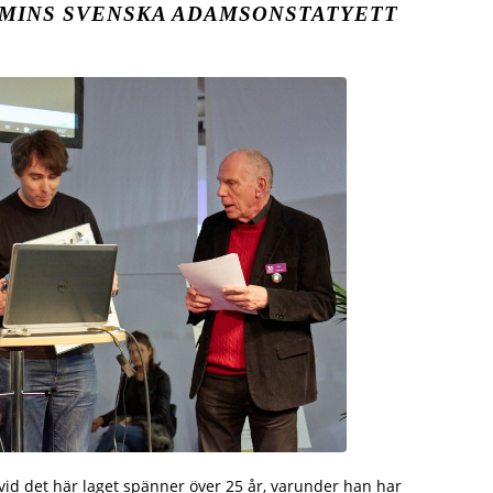
MINS SVENSKA ADAMSONSTATYETT
vid det här laget spänner över 25 år, varunder han har