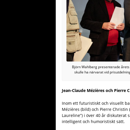
Björn Wahlberg presenterade årets
skulle ha närvarat vid prisutdelnin
Jean-Claude Mézières och Pierre C
Inom ett futuristiskt och visuell
Mézières (bild) och Pierre Christin 
Laureline”) i över 40 år diskutera
intelligent och humoristiskt sätt.