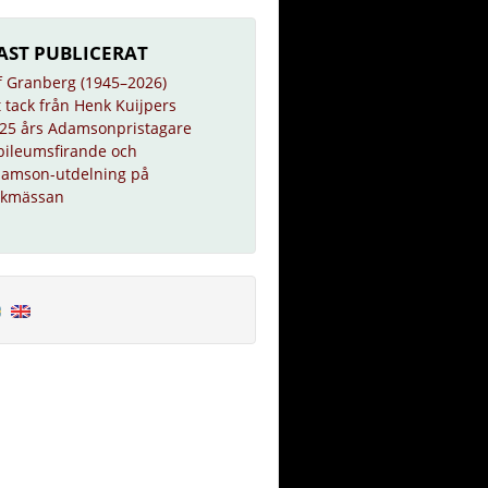
AST PUBLICERAT
f Granberg (1945–2026)
t tack från Henk Kuijpers
25 års Adamsonpristagare
bileumsfirande och
amson-utdelning på
kmässan