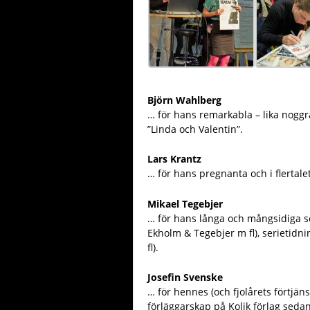
Björn Wahlberg
… för hans remarkabla – lika noggr
”Linda och Valentin”.
Lars Krantz
… för hans pregnanta och i flertale
Mikael Tegebjer
… för hans långa och mångsidiga se
Ekholm & Tegebjer m fl), serietidnin
fl).
Josefin Svenske
… för hennes (och fjolårets förtjä
förläggarskap på Kolik förlag seda