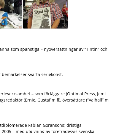
anna som spänstiga – nyöversättningar av ”Tintin” och
t bemärkelser svarta seriekonst.
rieverksamhet – som förläggare (Optimal Press, Jemi,
gsredaktör (Ernie, Gustaf m fl), översättare (”Valhall” m
nstdiplomerade Fabian Göransons) dristiga
n 2005 – med utgivning av företrädesvis svenska