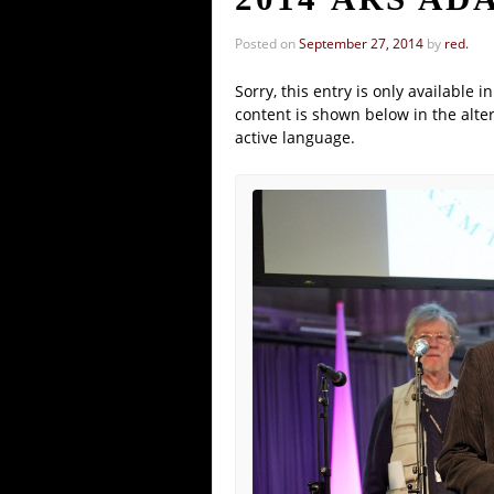
Posted on
September 27, 2014
by
red.
Sorry, this entry is only available i
content is shown below in the alter
active language.