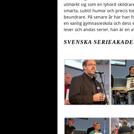
utmärkt sig som en lyhörd skildra
smärta, subtil humor och precis ton
beundrare. På senare år har han f
en vanlig gymnasieskola och dess e
lever och andas serier, han är en a
SVENSKA SERIEAKADE