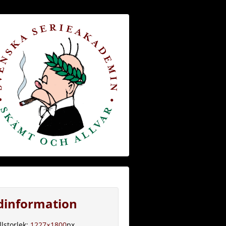
ldinformation
llstorlek:
1227×1800
px