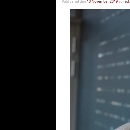
Publicerad den
10 November 2019
av
red.