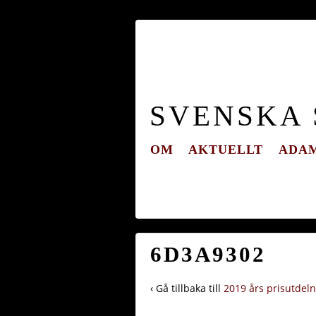
SVENSKA
OM
AKTUELLT
ADAM
6D3A9302
‹ Gå tillbaka till
2019 års prisutdel