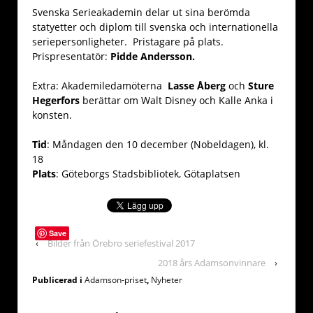
Svenska Serieakademin delar ut sina berömda
statyetter och diplom till svenska och internationella
seriepersonligheter. Pristagare på plats.
Prispresentatör:
Pidde Andersson.
Extra: Akademiledamöterna
Lasse Åberg
och
Sture
Hegerfors
berättar om Walt Disney och Kalle Anka i
konsten.
Tid
: Måndagen den 10 december (Nobeldagen), kl.
18
Plats
: Göteborgs Stadsbibliotek, Götaplatsen
Save
‹
Bilder från Örebro seriefestival 2017
2018 års Adamsonvinnare
›
Publicerad i
Adamson-priset
,
Nyheter