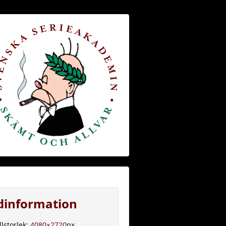
ldinformation
llstorlek:
4080×2720
px