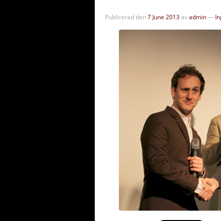
Publicerad den
7 June 2013
av
admin
—
I