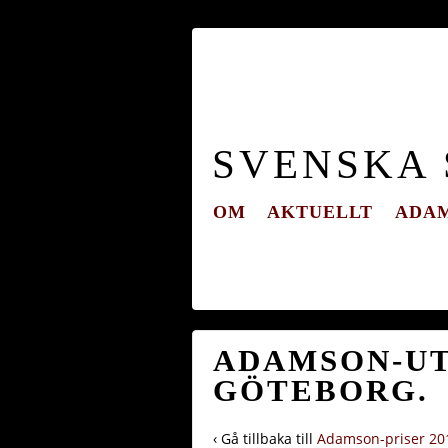
SVENSKA
OM
AKTUELLT
ADAM
ADAMSON-UT
GÖTEBORG.
‹ Gå tillbaka till
Adamson-priser 20