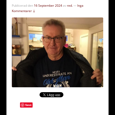
Publicerad den
16 September 2024
av
red.
—
Inga
Kommentarer ↓
Save