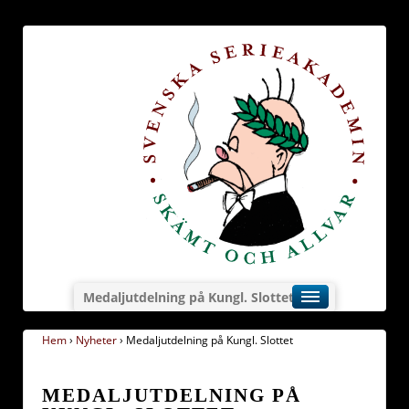
Medaljutdelning på Kungl. Slottet
Hem
›
Nyheter
›
Medaljutdelning på Kungl. Slottet
MEDALJUTDELNING PÅ