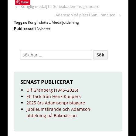
Save
‹
Kunglig medalj till Serieakademins grundare
Adamson på plats i San Francisco
›
Taggar:
Kungl. slottet
,
Medaljutdelning
Publicerad i
Nyheter
SENAST PUBLICERAT
Ulf Granberg (1945–2026)
Ett tack från Henk Kuijpers
2025 års Adamsonpristagare
Jubileumsfirande och Adamson-
utdelning på Bokmässan