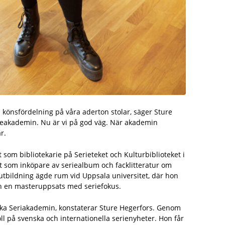
n könsfördelning på våra aderton stolar, säger Sture
rieakademin. Nu är vi på god väg. När akademin
r.
 som bibliotekarie på Serieteket och Kultur­biblioteket i
 som inköpare av seriealbum och facklitteratur om
­utbildning ägde rum vid Uppsala universitet, där hon
h en masteruppsats med seriefokus.
enska Seriakademin, konstaterar Sture Hegerfors. Genom
oll på svenska och internationella serienyheter. Hon får