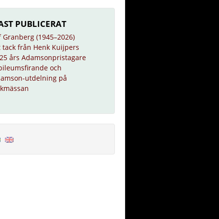
AST PUBLICERAT
f Granberg (1945–2026)
t tack från Henk Kuijpers
25 års Adamsonpristagare
bileumsfirande och
amson-utdelning på
kmässan