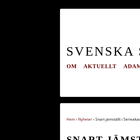
SVENSKA
OM
AKTUELLT
ADAM
Hem
›
Nyheter
›
Snart jämställt i Serieak
SNART JÄMS