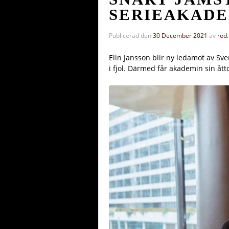
SERIEAKAD
Publicerad den
30 December 2021
av
red.
Elin Jansson blir ny ledamot av Sv
i fjol. Därmed får akademin sin åt