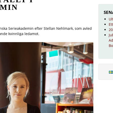
EMIN
SEN
Ul
Et
enska Serieakademin efter Stellan Nehlmark, som avled
20
tonde kvinnliga ledamot.
Ju
Ad
Bo