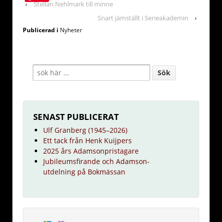
‹
Stellan Nehlmark till minne
Snart jämställt i Serieakademin
›
Publicerad i
Nyheter
SENAST PUBLICERAT
Ulf Granberg (1945–2026)
Ett tack från Henk Kuijpers
2025 års Adamsonpristagare
Jubileumsfirande och Adamson-
utdelning på Bokmässan