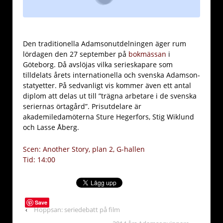
Den traditionella Adamsonutdelningen äger rum
lördagen den 27 september på
bokmässan
i
Göteborg. Då avslöjas vilka serieskapare som
tilldelats årets internationella och svenska Adamson-
statyetter. På sedvanligt vis kommer även ett antal
diplom att delas ut till ”trägna arbetare i de svenska
seriernas örtagård”. Prisutdelare är
akademiledamöterna Sture Hegerfors, Stig Wiklund
och Lasse Åberg.
Scen: Another Story, plan 2, G-hallen
Tid: 14:00
Save
‹
Hoppsan: seriedebatt på film